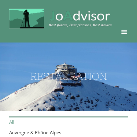
Passer
au
contenu
RESTAURATION
All
Auvergne & Rhône-Alpes