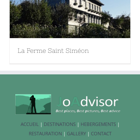
La Ferme Saint Siméon
ACCUEIL
|
DESTINATIONS
|
HEBERGEMENTS
|
RESTAURATION
|
GALLERY
|
CONTACT